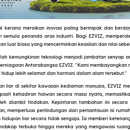
al kerana meraikan inovasi paling berimpak dan berda
 semula penanda aras industri. Bagi EZVIZ, memperole
 luar biasa yang mencerminkan keaslian dan nilai seben
lah kemungkinan teknologi menjadi jambatan senyap an
Perniagaan Antarabangsa EZVIZ. "Kami membayangkan ma
hidup lebih selamat dan harmoni dalam alam tersebut."
upan liar di sekitar kawasan kediaman manusia, EZVIZ 
pasti kehadiran haiwan secara masa nyata, memastikan
oleh diambil tindakan. Kepintaran tambahan ini seca
n, memperluas perlindungan dari pemantauan isi rumah
hidupan liar secara tidak sengaja. Ia memberi ketenan
andskap terbuka hingga mereka yang mengawasi ruang 