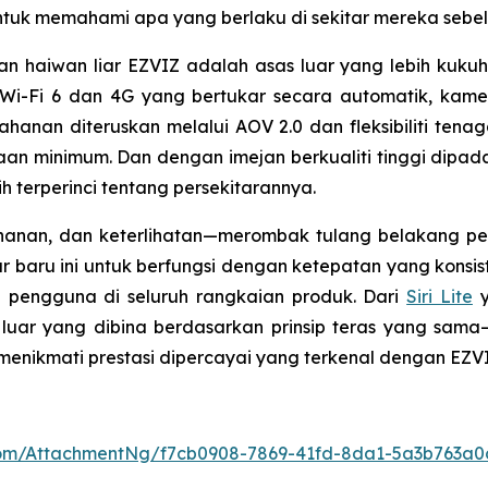
untuk memahami apa yang berlaku di sekitar mereka sebelu
haiwan liar EZVIZ adalah asas luar yang lebih kukuh 
Wi-Fi 6 dan 4G yang bertukar secara automatik, kamer
hanan diteruskan melalui AOV 2.0 dan fleksibiliti tena
an minimum. Dan dengan imejan berkualiti tinggi dipad
 terperinci tentang persekitarannya.
anan, dan keterlihatan—merombak tulang belakang pen
baru ini untuk berfungsi dengan ketepatan yang konsis
h pengguna di seluruh rangkaian produk. Dari
Siri Lite
y
 luar yang dibina berdasarkan prinsip teras yang sa
menikmati prestasi dipercayai yang terkenal dengan EZVI
om/AttachmentNg/f7cb0908-7869-41fd-8da1-5a3b763a0