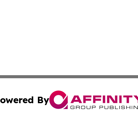
owered By
ubmit Press Release
Terms & Conditions
Copyright/DMCA
 Inc. dba Affinity Group Publishing & Industry Press Cypru