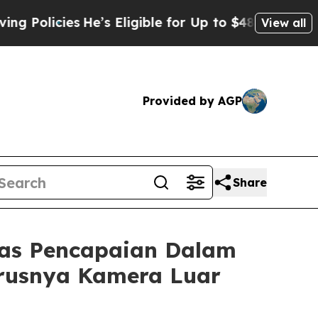
cies
He’s Eligible for Up to $480,000 After Being
View all
Provided by AGP
Share
as Pencapaian Dalam
erusnya Kamera Luar