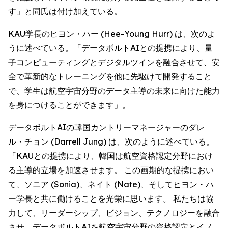
す」と同氏は付け加えている。
KAU学長のヒヨン・ハー (Hee-Young Hurr) は、次のよ
うに述べている。「データボルトAIとの提携により、量
子コンピューティングとデジタルツインを融合させて、安
全で革新的なトレーニングを他に先駆けて開発すること
で、学生は航空宇宙分野のデータ主導の未来に向けた能力
を身につけることができます」。
データボルトAIの韓国カントリーマネージャーのダレ
ル・チョン (Darrell Jung) は、次のように述べている。
「KAUとの提携により、韓国は航空資格認定分野におけ
る主導的立場を加速させます。 この画期的な提携におい
て、ソニア (Sonia)、ネイト (Nate)、そしてヒヨン・ハ
ー学長と共に働けることを光栄に思います。 私たちは協
力して、リーダーシップ、ビジョン、テクノロジーを融合
させ、データボルトAIを航空宇宙分野の資格認定とイノ