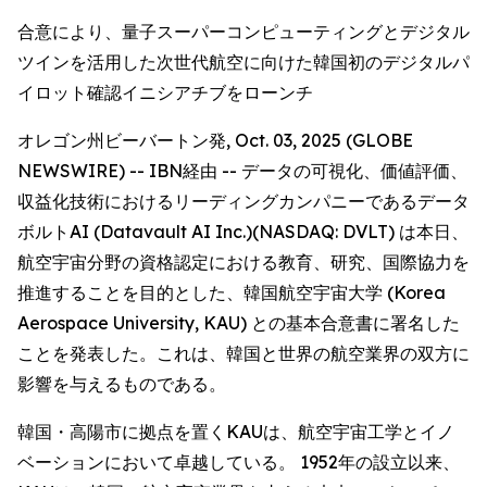
合意により、量子スーパーコンピューティングとデジタル
ツインを活用した次世代航空に向けた韓国初のデジタルパ
イロット確認イニシアチブをローンチ
オレゴン州ビーバートン発, Oct. 03, 2025 (GLOBE
NEWSWIRE) -- IBN経由 -- データの可視化、価値評価、
収益化技術におけるリーディングカンパニーであるデータ
ボルトAI (Datavault AI Inc.)(NASDAQ: DVLT) は本日、
航空宇宙分野の資格認定における教育、研究、国際協力を
推進することを目的とした、韓国航空宇宙大学 (Korea
Aerospace University, KAU) との基本合意書に署名した
ことを発表した。これは、韓国と世界の航空業界の双方に
影響を与えるものである。
韓国・高陽市に拠点を置くKAUは、航空宇宙工学とイノ
ベーションにおいて卓越している。 1952年の設立以来、