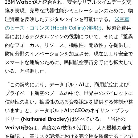
IBM WatsonXと統合され、安全なリアルタイムデータ交
換を実現。完璧な武器性能シミュレーションのために、物
理資産を反映したデジタルツインを可能にする。
米空軍
のヒース・コリンズ (Heath Collins) 准将は
、極超音速兵
器におけるデジタルツインの役割について、それは「驚異
的なフォーカス、リソース、機敏性、開放性」を提供し、
防衛分野のイノベーションを加速させ、現在はより安全で
スマートな運航のために、民間航空宇宙分野にも拡大して
いる、と強調した。
「この契約により、データボルトAIは、商用航空および
プライベート航空のブームの中で、世界中のパイロットに
信頼性の高い、拡張性のある資格認定を提供する体制が整
います」と、データボルトAIのCEOのネイサン・ブラッ
ドリー (Nathaniel Bradley) は述べている。 「当社の
VerifyU戦略は、高度なAI技術を活用し、人と機械の適性
を確認し、高リスク環境における完全性を確保することで