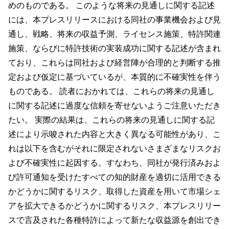
めのものである。 このような将来の見通しに関する記述
には、本プレスリリースにおける同社の事業機会および見
通し、戦略、将来の収益予測、ライセンス施策、特許関連
施策、ならびに特許技術の実装成功に関する記述が含まれ
ており、これらは同社および経営陣が合理的と判断する推
定および仮定に基づいているが、本質的に不確実性を伴う
ものである。 読者におかれては、これらの将来の見通し
に関する記述に過度な信頼を寄せないようご注意いただき
たい。 実際の結果は、これらの将来の見通しに関する記
述により示唆された内容と大きく異なる可能性があり、こ
れは以下を含むがそれに限定されないさまざまなリスクお
よび不確実性に起因する。すなわち、同社が発行済みおよ
び許可通知を受けたすべての知的財産を適切に活用できる
かどうかに関するリスク、取得した資産を用いて市場シェ
アを拡大できるかどうかに関するリスク、本プレスリリー
スで言及された各種特許によって新たな収益源を創出でき