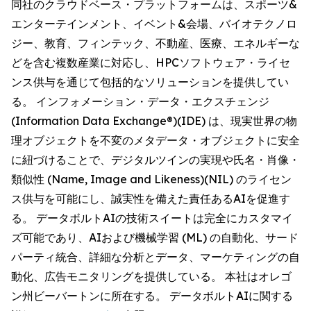
同社のクラウドベース・プラットフォームは、スポーツ&
エンターテインメント、イベント&会場、バイオテクノロ
ジー、教育、フィンテック、不動産、医療、エネルギーな
どを含む複数産業に対応し、HPCソフトウェア・ライセ
ンス供与を通じて包括的なソリューションを提供してい
る。 インフォメーション・データ・エクスチェンジ
(Information Data Exchange®)(IDE) は、現実世界の物
理オブジェクトを不変のメタデータ・オブジェクトに安全
に紐づけることで、デジタルツインの実現や氏名・肖像・
類似性 (Name, Image and Likeness)(NIL) のライセン
ス供与を可能にし、誠実性を備えた責任あるAIを促進す
る。 データボルトAIの技術スイートは完全にカスタマイ
ズ可能であり、AIおよび機械学習 (ML) の自動化、サード
パーティ統合、詳細な分析とデータ、マーケティングの自
動化、広告モニタリングを提供している。 本社はオレゴ
ン州ビーバートンに所在する。 データボルトAIに関する