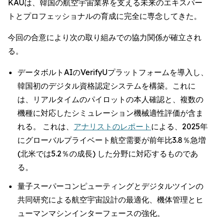
KAUは、韓国の航空宇宙業界を支える未来のエキスパー
トとプロフェッショナルの育成に完全に専念してきた。
今回の合意により次の取り組みでの協力関係が確立され
る。
データボルトAIのVerifyUプラットフォームを導入し、
韓国初のデジタル資格認定システムを構築。これに
は、リアルタイムのパイロットの本人確認と、複数の
機種に対応したシミュレーション機械適性評価が含ま
れる。 これは、
アナリストのレポート
による、2025年
にグローバルプライベート航空需要が前年比3.8％急増
(北米では5.2％の成長) した分野に対応するものであ
る。
量子スーパーコンピューティングとデジタルツインの
共同研究による航空宇宙設計の最適化、機体管理とヒ
ューマンマシンインターフェースの強化。