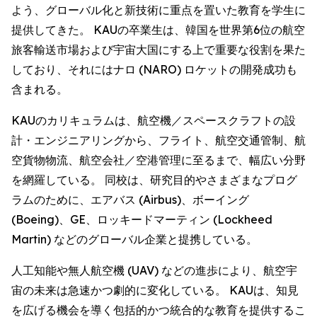
よう、グローバル化と新技術に重点を置いた教育を学生に
提供してきた。 KAUの卒業生は、韓国を世界第6位の航空
旅客輸送市場および宇宙大国にする上で重要な役割を果た
しており、それにはナロ (NARO) ロケットの開発成功も
含まれる。
KAUのカリキュラムは、航空機／スペースクラフトの設
計・エンジニアリングから、フライト、航空交通管制、航
空貨物物流、航空会社／空港管理に至るまで、幅広い分野
を網羅している。 同校は、研究目的やさまざまなプログ
ラムのために、エアバス (Airbus)、ボーイング
(Boeing)、GE、ロッキードマーティン (Lockheed
Martin) などのグローバル企業と提携している。
人工知能や無人航空機 (UAV) などの進歩により、航空宇
宙の未来は急速かつ劇的に変化している。 KAUは、知見
を広げる機会を導く包括的かつ統合的な教育を提供するこ