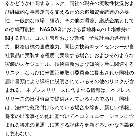
るかどうかに関するリスク、同社の現在の流動性状況およ
び継続的な事業運営を支えるための追加資金調達の必要
性、一般的な市場、経済、その他の環境、継続企業として
の存続可能性、NASDAQにおける普通株式の上場維持に
関する能力、コスト管理および業務・予算計画の遂行能
力、財務目標の達成能力、同社の技術をライセンシーが自
社製品に実装する程度（実装する場合）およびそのような
実装のスケジュール、技術革新および知的財産に関連する
リスク、ならびに米国証券取引委員会に提出された同社の
届出書類により詳細に説明されているその他のリスクが含
まれる。 本プレスリリースに含まれる情報は、本プレス
リリースの日付時点で提供されているものであり、同社
は、法律で義務付けられている場合を除き、新しい情報、
将来の出来事その他に基づいて本コミュニケーションに含
まれる将来の見通しに関する記述を更新するいかなる義務
も負わない。