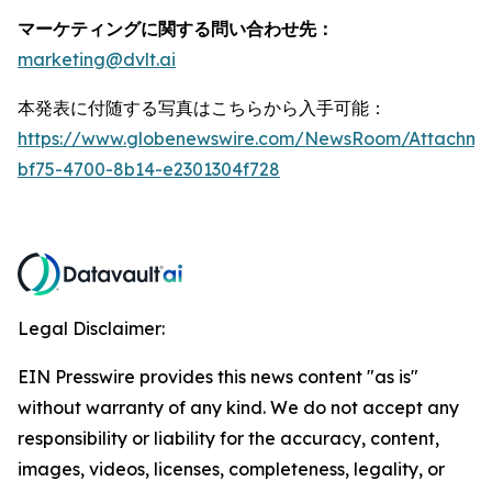
マーケティングに関する問い合わせ先：
marketing@dvlt.ai
本発表に付随する写真はこちらから入手可能：
https://www.globenewswire.com/NewsRoom/Attachm
bf75-4700-8b14-e2301304f728
Legal Disclaimer:
EIN Presswire provides this news content "as is"
without warranty of any kind. We do not accept any
responsibility or liability for the accuracy, content,
images, videos, licenses, completeness, legality, or