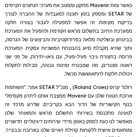
כאשר צוות
Mavenir
מתקנן וממטב את מערכי הנתונים הקיימים
של
SETAR
ומספק בזמן תוכנה למעבדות של החברה לצורך
בדיקות מקיפות. זה אפשר למפעילה לעבור בצורה חלקה
ממערכת החיוב בתשלום מראש הקודמת ולהפעיל את המערכת
בביטחון ובשליטה מלאה בפרודוקטיביות והביצועים של הגרסה,
ותוך שהיא מקבלת סיוע בהבטחת המשכיות עסקית. המערכת
פרוסה בתצורת גיבוי פעיל-פעיל, עם גיאו-יתירות, על פני שני
דאטה סנטרים, מה שמבטיח זמינות גבוהה, סבילות לתקלות
ויכולות חלקות להתאוששות מכשל.
רולנד קרו
ס (
Roland Croes
)
, מנכ"ל SETAR אמר: "השותפות
ארוכת הטווח שלנו עם Mavenir ממצבת אותנו ליתרון מקסימלי
בנוף הקישוריות של הדור הבא בקריביים. שדרוג מרכזי זה
לטעינה מתכנסת בשירותי התשלום מראש והמאוחר שלנו
מאפשר לנו כעת לספק באופן מיידי שירותים דיגיטליים חדשניים
ומותאמים אישית ללקוחות קהילת האיים שלנו בארובה ובבונייר.