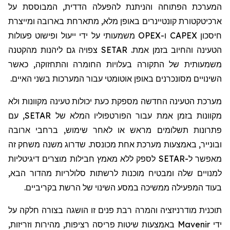
המערכת הפתוחה והניתנת להפעלה הדדית, המבוססת על
ארכיטקטורת קונטיינרים באופן מלא, מתארחת בארובה ומייצרת
חיסכון
CAPEX
ו-
OPEX
משמעותי על ידי ייעול ופישוט פעולות
הטעינה והחיוב בזמן אמת.
SETAR
צפויה גם ליהנות מהקטנה
משמעותית של התקורה בעלויות החומרה והתחזוקה, כאשר
השינויים מסונכרנים באופן אוטומטי עבור המערכות בשני האיים.
מערכת הטעינה החדשה מספקת כעת יכולות טעינה מקוונות ולא
מקוונות בזמן אמת עבור הפורטפוליו המלא של
SETAR
, עם
פתרונות תשלומים מראש או לאחר שימוש, ברחבי ארובה
ובונייר, באמצעות מערכת אחת מכונסת. שדרוג משנה משחק זה
מאפשר ל-
SETAR
לספק ללא מאמץ חבילות מוצרים דיגיטליות
למנויים שלה ומבטיח מוכנות לרשתות סלולריות מהדור הבא,
בעוד המפעילה ממשיכה במסע השינוי של הרשת בקריביים.
תוכנית מודרניזציה והמרה רבת פנים זו הושגה בצורה חלקה על
ידי
Mavenir
באמצעות שיטות פריסה רציפות, מהירות וזריזות,