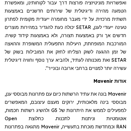
ואפשרויות מוניטיזציה פורצות דרך עבור לקוחותינו, ומאפשרת
הטמעה מהירה ודיגיטלית של שירותים חדשניים באמצעות
תשתית מרכזית. על ידי מעבר מחומרה ייעודית מקומית לפתרון
טעינה ייעודי לענן,
SETAR
יכולה כעת להגדיר במהירות מוצרים
חדשים אך ורק באמצעות תצורה, ולא באמצעות קידוד קשיח.
המורכבות המופחתת, היעילות התפעולית המשופרת וההאצה
של זמן ההגעה לשוק הצליחו לחזק את המובילות בשוק של
SETAR
ואת מוכנותה לעתיד, ולהביא ערך נוסף וחוויה דיגיטלית
עשירה יותר למנויים ברחבי ארובה ובונייר".
אודות
Mavenir
Mavenir
בונה את עתיד הרשתות כיום עם פתרונות מבוססי ענן,
מבוססי בינה מלאכותית, ירוקים מעצם עיצובם, המאפשרים
למפעילים לממש את היתרונות של 5
G
ולהשיג רשתות חכמות,
אוטומטיות וניתנות לתכנות. כחלוצת
Open
RAN
וכמחדשת מוכחת בתעשייה,
Mavenir
מתגאה בפתרונות