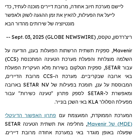
ליישם מערכת חיוב אחודה, מרובת דיירים מוכנה לעתיד, כדי
לייעל את הפעילות, להאיץ את זמן ההגעה לשוק ולאפשר
מונטיזציה של שירותים מהדור הבא
ריצ'רדסון, טקסס, Sept. 03, 2025 (GLOBE NEWSWIRE) --
Mavenir
, ספקית תשתית הרשתות הפועלות בענן, הודיעה על
השלמה מוצלחת והפעלת מערכת הטעינה המתכנסת (
CCS
)
עבור
SETAR
, ספקית הטלקום בשירות מלא העיקרית הפועלת
באי ארובה שבקריביים. מערכת ה-
CCS
מרובת הדיירים,
המבוססת על ענן, תומכת בפעילות של
SETAR N.V
בארובה
ומאפשרת ל-
SETAR
לספק פתרון "טעינה כשירות" עבור
מפעילת הסלולר
KLA
באי השכן בונייר.
המערכת הממוקדת, המועצמת עם
פתרון האפשור הדיגיטלי
(
MDE
) של
Mavenir
, מחליפה את תשתית הטעינה
SETAR
שפעלה באופן מוגדר באי במערכת אחודה מרובת דיירים.