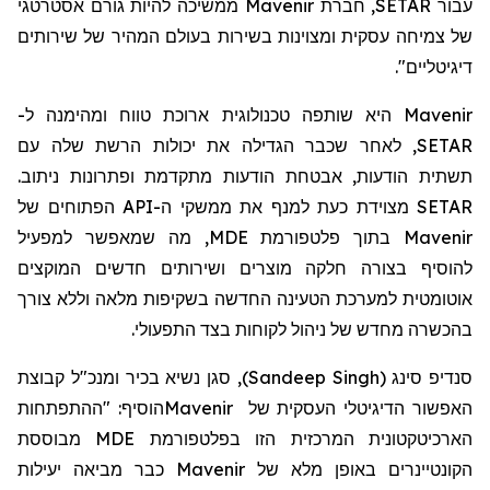
עבור SETAR,
חברת
Mavenir ממשיכה להיות גורם אסטרטגי
של צמיחה עסקית ומצוינות בשירות בעולם המהיר של שירותים
דיגיטליים".
Mavenir היא שותפה טכנולוגית ארוכת טווח ומהימנה ל-
SETAR, לאחר שכבר הגדילה את יכולות הרשת שלה עם
תשתית הודעות, אבטחת הודעות מתקדמת ופתרונות ניתוב.
SETAR מצוידת כעת למנף את ממשקי ה-API הפתוחים של
Mavenir בתוך פלטפורמת MDE, מה שמאפשר למפעיל
להוסיף בצורה חלקה מוצרים ושירותים חדשים המוקצים
אוטומטית למערכת הטעינה החדשה בשקיפות מלאה וללא צורך
בהכשרה מחדש של ניהול לקוחות בצד התפעולי.
סנדיפ סינג
(
Sandeep Singh
)
, סגן נשיא בכיר ומנכ"ל קבוצת
האפשור הדיגיטלי העסקית של
Mavenir
הוסיף: "ההתפתחות
הארכיטקטונית המרכזית הזו בפלטפורמת
MDE
מבוססת
הקונטיינרים באופן מלא של
Mavenir
כבר מביאה יעילות